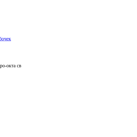
бочек
ро-окта св