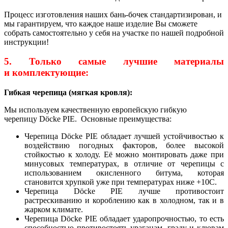
Процесс изготовления наших бань-бочек стандартизирован, и
мы гарантируем, что каждое наше изделие Вы сможете
собрать самостоятельно у себя на участке по нашей подробной
инструкции!
5. Только самые лучшие материалы
и комплектующие:
Гибкая черепица (мягкая кровля):
Мы используем качественную европейскую гибкую
черепицу Döcke PIE. Основные преимущества:
Черепица Dӧcke PIE обладает лучшей устойчивостью к
воздействию погодных факторов, более высокой
стойкостью к холоду. Её можно монтировать даже при
минусовых температурах, в отличие от черепицы с
использованием окисленного битума, которая
становится хрупкой уже при температурах ниже +10С.
Черепица Dӧcke PIE лучше противостоит
растрескиванию и короблению как в холодном, так и в
жарком климате.
Черепица Dӧcke PIE обладает ударопрочностью, то есть
способностью противостоять ураганам, граду и клювам