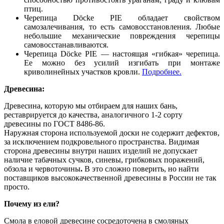
птиц.
Черепица Dӧcke PIE обладает свойством
самозалечивания, то есть самовосстановления. Любые
небольшие механические повреждения черепицы
самовосстанавливаются.
Черепица Dӧcke PIE — настоящая «гибкая» черепица.
Ее можно без усилий изгибать при монтаже
криволинейных участков кровли.
Подробнее.
Древесина:
Древесина, которую мы отбираем для наших бань,
реставрируется до качества, аналогичного 1-2 сорту
древесины по ГОСТ 8486-86.
Наружная сторона используемой доски не содержит дефектов,
за исключением подкровельного пространства. Видимая
сторона древесины внутри наших изделий не допускает
наличие табачных сучков, синевы, грибковых поражений,
обзола и червоточины
.
В это сложно поверить, но найти
поставщиков высококачественной древесины в России не так
просто.
Почему из ели?
Смола в еловой древесине сосредоточена в смоляных