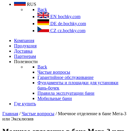
RUS
Back
EN
bochky.com
DE
de.bochky.com
CZ
cz.bochky.com
Компания
Продукция
Доставка
Партнерам
Полезности
Back
Частые вопросы
Гарантийное обслуживание
Фундаменты и площадки для установки
бань-бочек
Правила эксплуатации бани
Мобильные бани
Где купить
Главная
/
Частые вопросы
/ Моечное отделение в бане Мега-3
или Эксклюзив